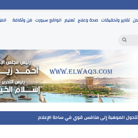
دن
تقارير وتحقيقات
صحة وعلاج
تعليم
الواقع سبورت
فن وثقافة
المز
بحث
عن
مر يتابع انطلاق امتحانات الشهادة الإعدادية ويؤكد: الانضباط