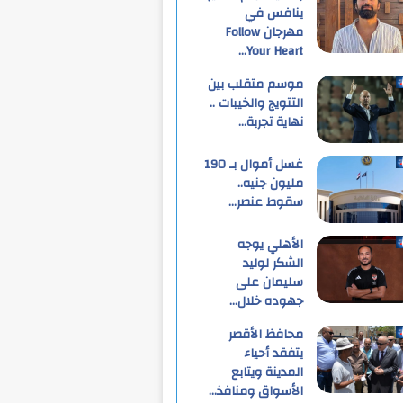
ينافس في
مهرجان Follow
Your Heart…
موسم متقلب بين
التتويج والخيبات ..
نهاية تجربة…
غسل أموال بـ 190
مليون جنيه..
سقوط عنصر…
الأهلي يوجه
الشكر لوليد
سليمان على
جهوده خلال…
محافظ الأقصر
يتفقد أحياء
المدينة ويتابع
الأسواق ومنافذ…