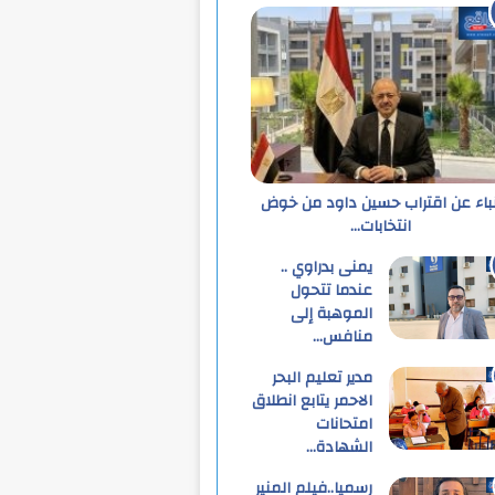
نباء عن اقتراب حسين داود من خوض
انتخابات…
يمنى بدراوي ..
عندما تتحول
الموهبة إلى
منافس…
مدير تعليم البحر
الاحمر يتابع انطلاق
امتحانات
الشهادة…
رسميا..فيلم المنير