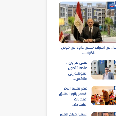
نباء عن اقتراب حسين داود من خوض
انتخابات…
يمنى بدراوي ..
عندما تتحول
الموهبة إلى
منافس…
مدير تعليم البحر
الاحمر يتابع انطلاق
امتحانات
الشهادة…
رسميا..فيلم المنير