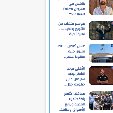
ينافس في
مهرجان Follow
Your Heart…
موسم متقلب بين
التتويج والخيبات ..
نهاية تجربة…
غسل أموال بـ 190
مليون جنيه..
سقوط عنصر…
الأهلي يوجه
الشكر لوليد
سليمان على
جهوده خلال…
محافظ الأقصر
يتفقد أحياء
المدينة ويتابع
الأسواق ومنافذ…