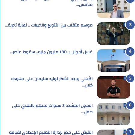
منافس…
موسم متقلب بين التتويج والخيبات .. نهاية تجربة…
غسل أموال بـ 190 مليون جنيه.. سقوط عنصر…
الأهلي يوجه الشكر لوليد سليمان على جهوده
خلال…
السجن المشدد 3 سنوات لمتهم بالتعدي على
طفل…
القبض على مدير بإدارة التعليم الإعدادى لقيامه