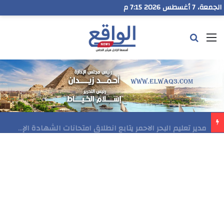
الجمعة، 7 أغسطس 2026 7:15 م
القائمة
بحث عن
رسميا..فيلم المنير ينافس في مهرجان Follow Your Heart بنيويورك