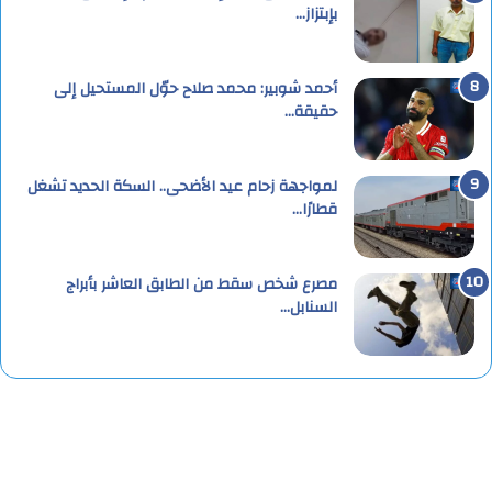
بإبتزاز…
أحمد شوبير: محمد صلاح حوّل المستحيل إلى
حقيقة…
لمواجهة زحام عيد الأضحى.. السكة الحديد تشغل
قطارًا…
مصرع شخص سقط من الطابق العاشر بأبراج
السنابل…