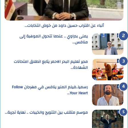
أنباء عن اقتراب حسين داود من خوض انتخابات…
يمنى بدراوي .. عندما تتحول الموهبة إلى
منافس…
مدير تعليم البحر الاحمر يتابع انطلاق امتحانات
الشهادة…
رسميا..فيلم المنير ينافس في مهرجان Follow
Your Heart…
موسم متقلب بين التتويج والخيبات .. نهاية تجربة…