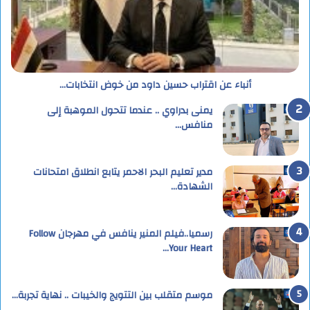
أنباء عن اقتراب حسين داود من خوض انتخابات…
يمنى بدراوي .. عندما تتحول الموهبة إلى
منافس…
مدير تعليم البحر الاحمر يتابع انطلاق امتحانات
الشهادة…
رسميا..فيلم المنير ينافس في مهرجان Follow
Your Heart…
موسم متقلب بين التتويج والخيبات .. نهاية تجربة…