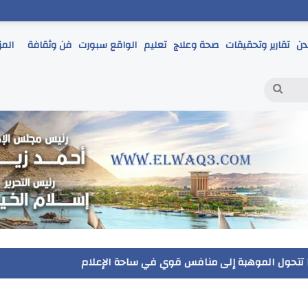
دن
تقارير وتحقيقات
صحة وعلاج
تعليم
الواقع سبورت
فن وثقافة
المز
بحث
عن
حمر يتابع انطلاق امتحانات الشهادة الإعدادية ويؤكد: الانضباط