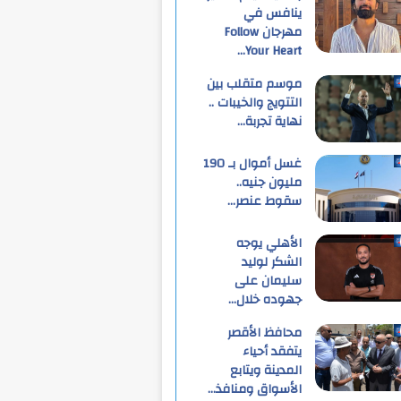
ينافس في
مهرجان Follow
Your Heart…
موسم متقلب بين
التتويج والخيبات ..
نهاية تجربة…
غسل أموال بـ 190
مليون جنيه..
سقوط عنصر…
الأهلي يوجه
الشكر لوليد
سليمان على
جهوده خلال…
محافظ الأقصر
يتفقد أحياء
المدينة ويتابع
الأسواق ومنافذ…