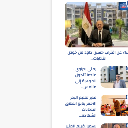
نباء عن اقتراب حسين داود من خوض
انتخابات…
يمنى بدراوي ..
عندما تتحول
الموهبة إلى
منافس…
مدير تعليم البحر
الاحمر يتابع انطلاق
امتحانات
الشهادة…
رسميا..فيلم المنير