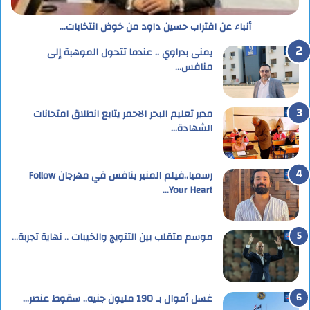
أنباء عن اقتراب حسين داود من خوض انتخابات…
يمنى بدراوي .. عندما تتحول الموهبة إلى
منافس…
مدير تعليم البحر الاحمر يتابع انطلاق امتحانات
الشهادة…
رسميا..فيلم المنير ينافس في مهرجان Follow
Your Heart…
موسم متقلب بين التتويج والخيبات .. نهاية تجربة…
غسل أموال بـ 190 مليون جنيه.. سقوط عنصر…