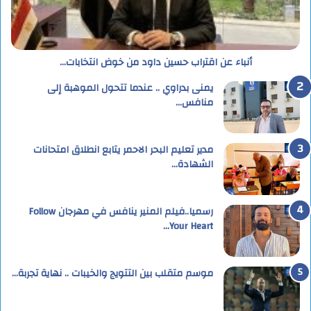
أنباء عن اقتراب حسين داود من خوض انتخابات…
يمنى بدراوي .. عندما تتحول الموهبة إلى
منافس…
مدير تعليم البحر الاحمر يتابع انطلاق امتحانات
الشهادة…
رسميا..فيلم المنير ينافس في مهرجان Follow
Your Heart…
موسم متقلب بين التتويج والخيبات .. نهاية تجربة…