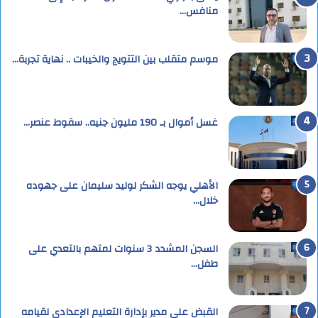
منافس…
موسم متقلب بين التتويج والخيبات .. نهاية تجربة…
غسل أموال بـ 190 مليون جنيه.. سقوط عنصر…
الأهلي يوجه الشكر لوليد سليمان على جهوده
خلال…
السجن المشدد 3 سنوات لمتهم بالتعدي على
طفل…
القبض على مدير بإدارة التعليم الإعدادى لقيامه