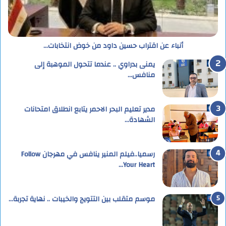
أنباء عن اقتراب حسين داود من خوض انتخابات…
يمنى بدراوي .. عندما تتحول الموهبة إلى
منافس…
مدير تعليم البحر الاحمر يتابع انطلاق امتحانات
الشهادة…
رسميا..فيلم المنير ينافس في مهرجان Follow
Your Heart…
موسم متقلب بين التتويج والخيبات .. نهاية تجربة…