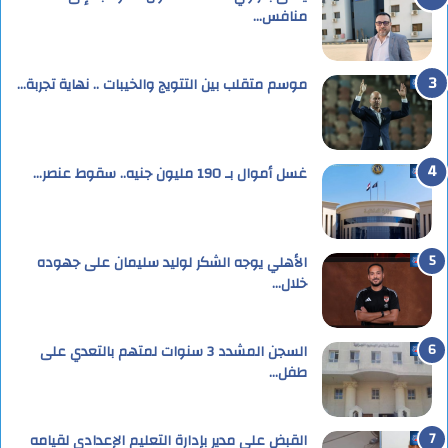
منافس…
موسم متقلب بين التتويج والخيبات .. نهاية تجربة…
غسل أموال بـ 190 مليون جنيه.. سقوط عنصر…
الأهلي يوجه الشكر لوليد سليمان على جهوده
خلال…
السجن المشدد 3 سنوات لمتهم بالتعدي على
طفل…
القبض على مدير بإدارة التعليم الإعدادى لقيامه