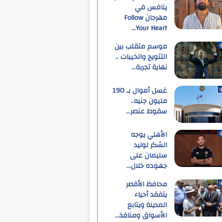
ينافس في
مهرجان Follow
Your Heart…
موسم متقلب بين
التتويج والخيبات ..
نهاية تجربة…
غسل أموال بـ 190
مليون جنيه..
سقوط عنصر…
الأهلي يوجه
الشكر لوليد
سليمان على
جهوده خلال…
محافظ الأقصر
يتفقد أحياء
المدينة ويتابع
الأسواق ومنافذ…