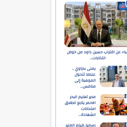
نباء عن اقتراب حسين داود من خوض
انتخابات…
يمنى بدراوي ..
عندما تتحول
الموهبة إلى
منافس…
مدير تعليم البحر
الاحمر يتابع انطلاق
امتحانات
الشهادة…
رسميا..فيلم المنير