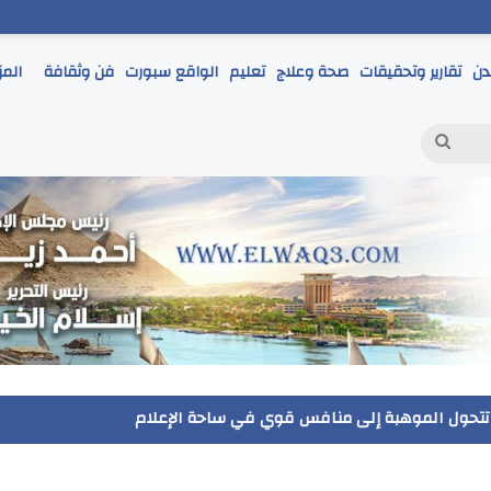
دن
تقارير وتحقيقات
صحة وعلاج
تعليم
الواقع سبورت
فن وثقافة
المز
بحث
عن
مر يتابع انطلاق امتحانات الشهادة الإعدادية ويؤكد: الانضباط