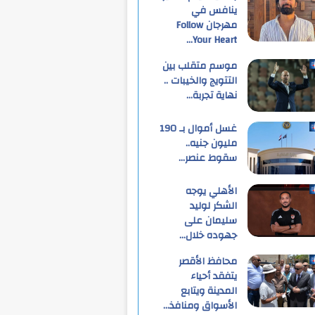
ينافس في
مهرجان Follow
Your Heart…
موسم متقلب بين
التتويج والخيبات ..
نهاية تجربة…
غسل أموال بـ 190
مليون جنيه..
سقوط عنصر…
الأهلي يوجه
الشكر لوليد
سليمان على
جهوده خلال…
محافظ الأقصر
يتفقد أحياء
المدينة ويتابع
الأسواق ومنافذ…