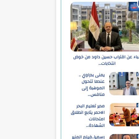
نباء عن اقتراب حسين داود من خوض
انتخابات…
يمنى بدراوي ..
عندما تتحول
الموهبة إلى
منافس…
مدير تعليم البحر
الاحمر يتابع انطلاق
امتحانات
الشهادة…
رسميا..فيلم المنير