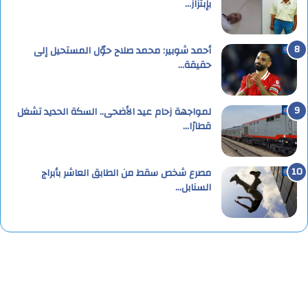
بإبتزاز…
أحمد شوبير: محمد صلاح حوّل المستحيل إلى
حقيقة…
لمواجهة زحام عيد الأضحى.. السكة الحديد تشغل
قطارًا…
مصرع شخص سقط من الطابق العاشر بأبراج
السنابل…