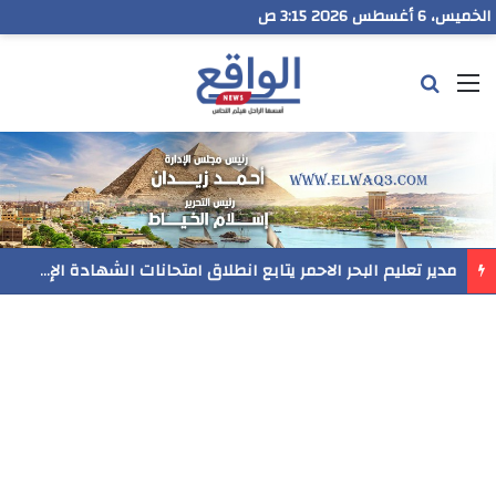
الخميس، 6 أغسطس 2026 3:15 ص
القائمة
بحث عن
رسميا..فيلم المنير ينافس في مهرجان Follow Your Heart بنيويورك