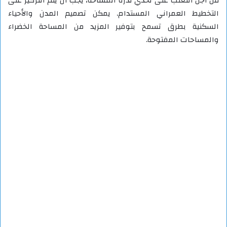
من أجل التغلب على تحدي ندرة المساحة، يجب أن يتم التركيز على
التخطيط العمراني المستدام. يمكن تصميم المدن والأحياء
السكنية بطرق تسمح بتوفير المزيد من المساحة الخضراء
والمساحات المفتوحة.