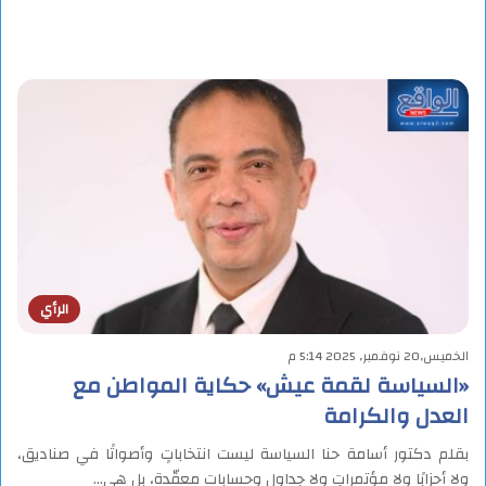
الرأي
الخميس,20 نوفمبر, 2025 5:14 م
«السياسة لقمة عيش» حكاية المواطن مع
العدل والكرامة
بقلم دكتور أسامة حنا السياسة ليست انتخاباتٍ وأصواتًا في صناديق،
ولا أحزابًا ولا مؤتمراتٍ ولا جداول وحسابات معقّدة، بل هي…