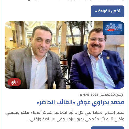
أكمل القراءة »
الرأي
الإثنين,10 نوفمبر, 2025 4:43 م
محمد بدراوي عوض «الغائب الحاضر»
بقلم إسلام الخياط في كل دائرة انتخابية، هناك أسماء تظهر وتختفي،
وأخرى تترك أثرًا لا يُمحى بمرور الزمن.وفي السنطة وزفتى،…