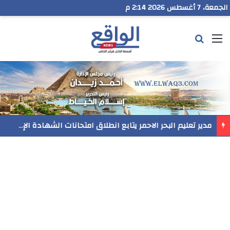
الجمعة، 7 أغسطس 2026 2:14 م
القائمة
بحث عن
رسميا..فيلم المنير ينافس في مهرجان Follow Your Heart بنيويورك