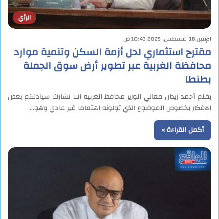
الرأي
الإثنين,18 أغسطس, 2025 10:43 ص
مقترح استثماري لحل أزمة السكن وتنمية موارد
محافظة الغربية عبر تطوير أرض سوق الجملة
بطنطا
بقلم أحمد زيدان معالي الوزير محافظ الغربيه اننا نشارك سيادتكم بعض
الافكار بخصوص الموضوع الذي تولونه اهتماما غير عادي وهو…
أكمل القراءة »