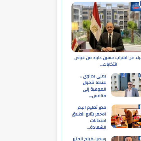
نباء عن اقتراب حسين داود من خوض
انتخابات…
يمنى بدراوي ..
عندما تتحول
الموهبة إلى
منافس…
مدير تعليم البحر
الاحمر يتابع انطلاق
امتحانات
الشهادة…
رسميا..فيلم المنير