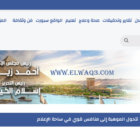
دن
تقارير وتحقيقات
صحة وعلاج
تعليم
الواقع سبورت
فن وثقافة
المز
بحث
عن
حمر يتابع انطلاق امتحانات الشهادة الإعدادية ويؤكد: الانضباط