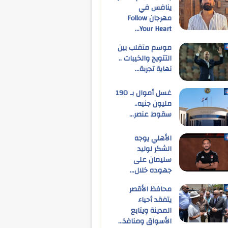
ينافس في
مهرجان Follow
Your Heart…
موسم متقلب بين
التتويج والخيبات ..
نهاية تجربة…
غسل أموال بـ 190
مليون جنيه..
سقوط عنصر…
الأهلي يوجه
الشكر لوليد
سليمان على
جهوده خلال…
محافظ الأقصر
يتفقد أحياء
المدينة ويتابع
الأسواق ومنافذ…