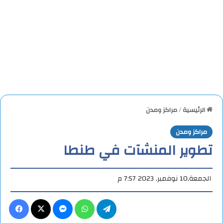
الرئيسية
/
مراكز ومدن
مراكز ومدن
تطوير المنشآت في طنطا
الجمعة,10 نوفمبر, 2023 7:57 م
تيلقرام
واتساب
ماسنجر
X
فيس