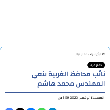
الرئيسية
/
دفتر عزاء
دفتر عزاء
نائب محافظ الغربية ينعي
المهندس محمد هاشم
السبت,11 نوفمبر, 2023 5:59 ص
تيلقرام
واتساب
ماسنجر
X
فيس