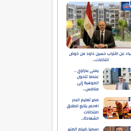
نباء عن اقتراب حسين داود من خوض
انتخابات…
يمنى بدراوي ..
عندما تتحول
الموهبة إلى
منافس…
مدير تعليم البحر
الاحمر يتابع انطلاق
امتحانات
الشهادة…
رسميا..فيلم المنير