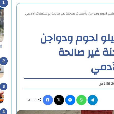
درة 92 كيلو لحوم ودواجن
 غير صالحة
أ
آدمي
تيلقرام
واتساب
ماسنجر
X
فيسبوك
شاركها