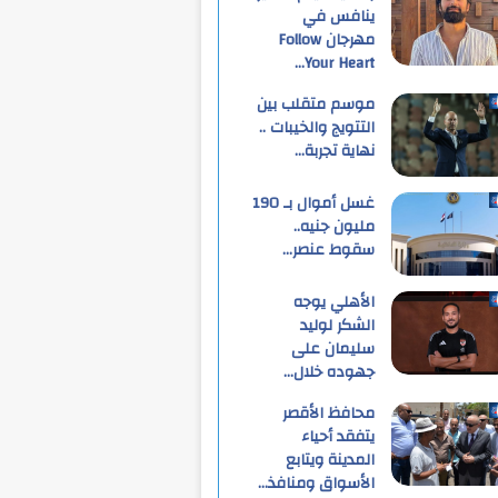
ينافس في
مهرجان Follow
Your Heart…
موسم متقلب بين
التتويج والخيبات ..
نهاية تجربة…
غسل أموال بـ 190
مليون جنيه..
سقوط عنصر…
الأهلي يوجه
الشكر لوليد
سليمان على
جهوده خلال…
محافظ الأقصر
يتفقد أحياء
المدينة ويتابع
الأسواق ومنافذ…