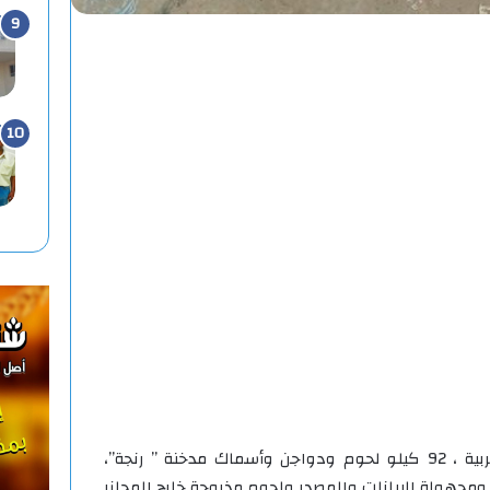
صادرت مديرية الطب البيطرى بالغربية ، 92 كيلو لحوم ودواجن وأسماك مدخنة ” رنجة”،
 ومجهولة البيانات والمصدر ولحوم مذبوحة خارج المجازر