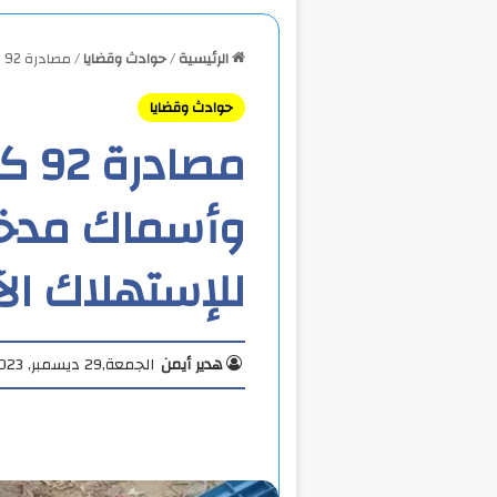
الرئيسية
/
حوادث وقضايا
/
مصادرة 92 كيلو لحوم ودواجن وأسماك مدخنة غير صالحة للإستهلاك الآدمي
حوادث وقضايا
مصا
وأسماك مدخنة
للإستهلاك ال
هدير أيمن
الجمعة,29 ديسمبر, 2023 1:58 ص