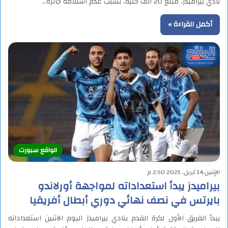
نادي بيراميدز، مبلغ 20 ألف جنيه، بسبب عدم استلامه جائزة…
أكمل القراءة »
الواقع سبورت
الإثنين,14 أبريل, 2025 2:50 م
بيراميدز يبدأ استعداداته لمواجهة أورلاندو
بايرتس في نصف نهائي دوري أبطال أفريقيا
يبدأ الفريق الأول لكرة القدم بنادي بيراميدز اليوم الاثنين استعداداته