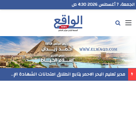
الجمعة، 7 أغسطس 2026 4:30 ص
القائمة
بحث عن
رسميا..فيلم المنير ينافس في مهرجان Follow Your Heart بنيويورك