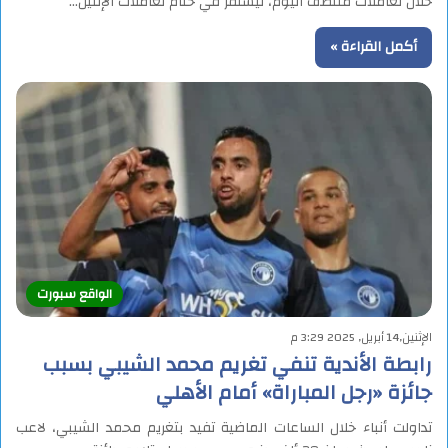
خلال تعاملات منتصف اليوم، ليستقر في ختام تعاملات الإثنين…
أكمل القراءة »
الواقع سبورت
الإثنين,14 أبريل, 2025 3:29 م
رابطة الأندية تنفي تغريم محمد الشيبي بسبب
جائزة «رجل المباراة» أمام الأهلي
تداولت أنباء خلال الساعات الماضية تفيد بتغريم محمد الشيبي، لاعب