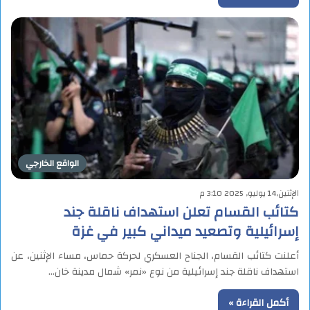
الواقع الخارجي
الإثنين,14 يوليو, 2025 3:10 م
كتائب القسام تعلن استهداف ناقلة جند
إسرائيلية وتصعيد ميداني كبير في غزة
أعلنت كتائب القسام، الجناح العسكري لحركة حماس، مساء الإثنين، عن
استهداف ناقلة جند إسرائيلية من نوع «نمر» شمال مدينة خان…
أكمل القراءة »