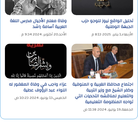
تحليل الواقع نيوز للوجو حزب
وفاة معلم الأجيال مدرس اللغة
الجبهة الوطنية
العربية أسامة راشد
الأربعاء,1 يناير, 2025 8:13 م
الأحد,20 أكتوبر, 2024 9:34 م
اجتماع محافظ الغربية و المنوفية
عزاء واجب في وفاة المغفور له
وكفر الشيخ مع وزير التربية
اللواء عبد الرؤوف عطية
والتعليم لمناقشه التحديات التي
الخميس,13 يونيو, 2024 10:23 ص
تواجه المنظومة التعليمية
الجمعة,19 يوليو, 2024 11:38 ص