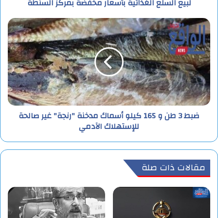
لبيع السلع الغذائية بأسعار مخفضة بمركز السنطة
ضبط 3 طن و 165 كيلو أسماك مدخنة "رنجة" غير صالحة
للإستهلاك الآدمي
مقالات ذات صلة