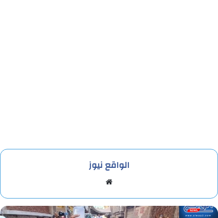
الواقع نيوز
موقع
الويب