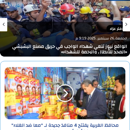
دفتر عزاء
الجمعة,26 سبتمبر, 2025 9:19 م
الواقع نيوز تنعي شهداء الواجب في حريق مصنع البشبشي
«المجد للأبطال والرحمة للشهداء»
محافظ الغربية يفتتح 4 منافذ جديدة لـ "معا ضد الغلاء"