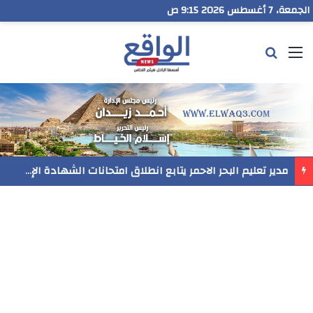
الجمعة، 7 أغسطس 2026 9:15 ص
القائمة
بحث عن
رسميا..فيلم المنير ينافس في مهرجان Follow Your Heart بنيويورك