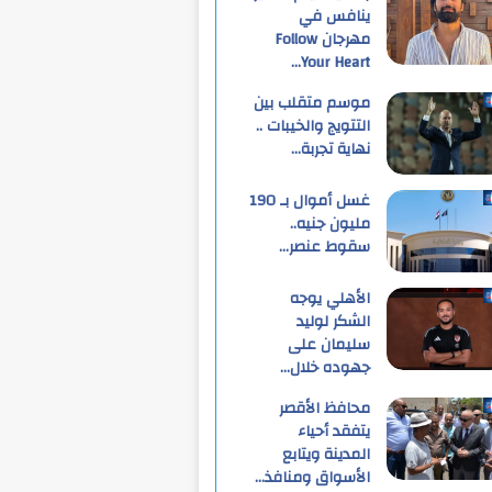
ينافس في
مهرجان Follow
Your Heart…
موسم متقلب بين
التتويج والخيبات ..
نهاية تجربة…
غسل أموال بـ 190
مليون جنيه..
سقوط عنصر…
الأهلي يوجه
الشكر لوليد
سليمان على
جهوده خلال…
محافظ الأقصر
يتفقد أحياء
المدينة ويتابع
الأسواق ومنافذ…