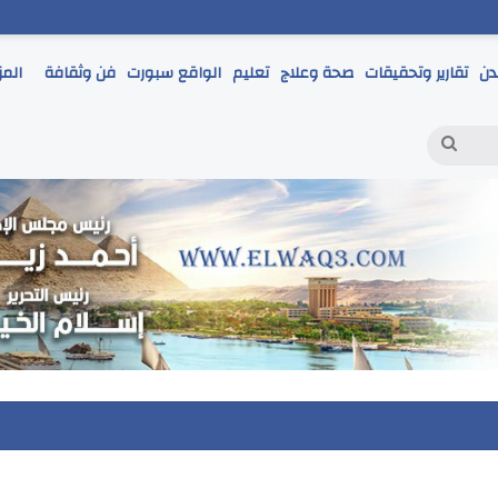
دن
تقارير وتحقيقات
صحة وعلاج
تعليم
الواقع سبورت
فن وثقافة
المز
بحث
عن
مر يتابع انطلاق امتحانات الشهادة الإعدادية ويؤكد: الانضباط