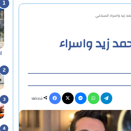
 زيد واسراء السباعي
د زيد واسراء
أ
تيلقرام
واتساب
ماسنجر
X
فيسبوك
شاركها