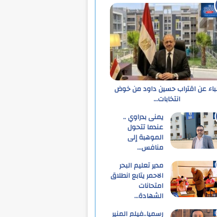
نباء عن اقتراب حسين داود من خوض
انتخابات…
يمنى بدراوي ..
عندما تتحول
الموهبة إلى
منافس…
مدير تعليم البحر
الاحمر يتابع انطلاق
امتحانات
الشهادة…
رسميا..فيلم المنير