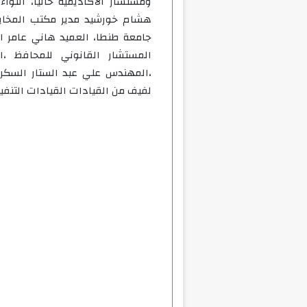
ومستشار الأكاديمية حالياً، اللواء 
هشام خورشيد مدير مكتب المخابرا
جامعة طنطا، العميد هاني عامر ا
المستشار القانوني للمحافظ ،ا
،المهندس علي عبد الستار السكرت
لفيف من القيادات القيادات التنفيذ