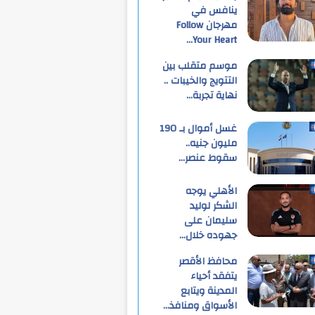
ينافس في
مهرجان Follow
Your Heart…
موسم متقلب بين
التتويج والخيبات ..
نهاية تجربة…
غسل أموال بـ 190
مليون جنيه..
سقوط عنصر…
الأهلي يوجه
الشكر لوليد
سليمان على
جهوده خلال…
محافظ الأقصر
يتفقد أحياء
المدينة ويتابع
الأسواق ومنافذ…