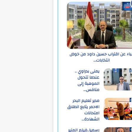
نباء عن اقتراب حسين داود من خوض
انتخابات…
يمنى بدراوي ..
عندما تتحول
الموهبة إلى
منافس…
مدير تعليم البحر
الاحمر يتابع انطلاق
امتحانات
الشهادة…
رسميا..فيلم المنير