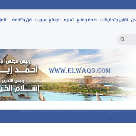
دن
تقارير وتحقيقات
صحة وعلاج
تعليم
الواقع سبورت
فن وثقافة
المز
بحث
عن
مر يتابع انطلاق امتحانات الشهادة الإعدادية ويؤكد: الانضباط