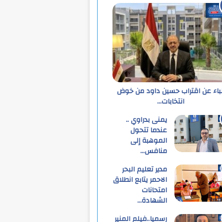
نباء عن اقتراب حسين داود من خوض
انتخابات…
يمنى بدراوي ..
عندما تتحول
الموهبة إلى
منافس…
مدير تعليم البحر
الاحمر يتابع انطلاق
امتحانات
الشهادة…
رسميا..فيلم المنير