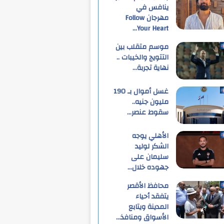
ينافس في
مهرجان Follow
Your Heart…
موسم متقلب بين
التتويج والخيبات ..
نهاية تجربة…
غسل أموال بـ 190
مليون جنيه..
سقوط عنصر…
الأهلي يوجه
الشكر لوليد
سليمان على
جهوده خلال…
محافظ الأقصر
يتفقد أحياء
المدينة ويتابع
الأسواق ومنافذ…