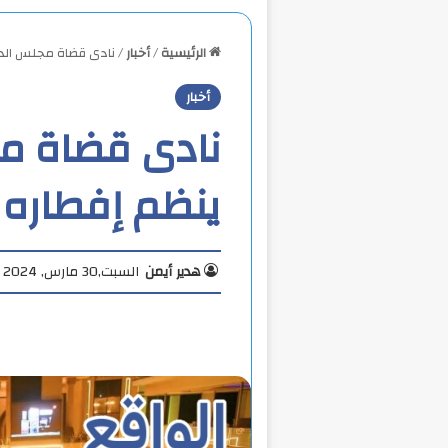
الرئيسية
/
أخبار
/
نادى قضاة مجلس الدو
أخبار
نادى قضاة مج
ينظم إفطاره
هدير أيمن
السبت,30 مارس, 2024 9:49 م