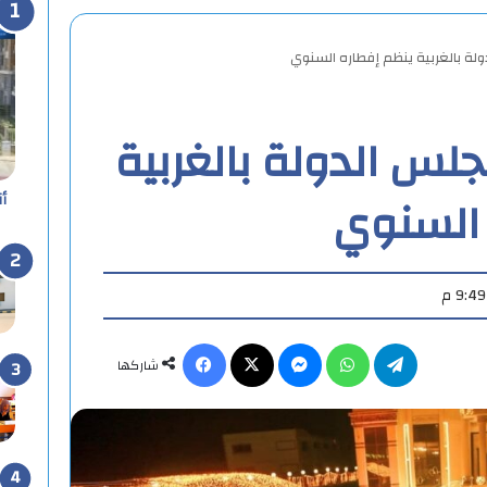
لة بالغربية ينظم إفطاره السنوي
لس الدولة بالغربية
 السنوي
أ
تيلقرام
واتساب
ماسنجر
X
فيسبوك
شاركها