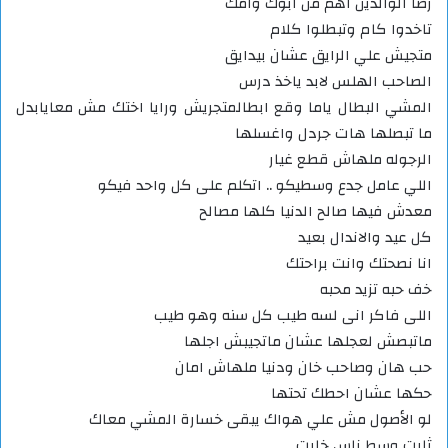
رضا الوالدين اهم من ابوك وامك
تاخدوا كام وتبطلوا كلام
متجيش علي الرايق عشان بيدايق
الصاحب الهلس لابد ياخذ درس
المشي البطال ياما وقع ابطالمتجريش ورايا اختك مش معايابدل
ما تبصلها هات جردل واغسلها
الرجوله ملهاش قطع غيار
اللي عامل جدع وسطيكو .. اتكلم على كل واحد فيكو
معدش فيها صالح الدنيا كلها مصالح
كل عيد والاندال بعيد
انا نصحتك وانت براحتك
خف حبه تزيد محبه
اللى فاكر انى لسه طيب كل سنه وهو طيب
ماتبصش لعجلها عشان ماتجيبش اجلها
حب هان وصاحب خان ودنيا ملهاش امان
حكها عشان احطك تحتها
لو الأصول مش علي هواك يبقى خسارة المشي معاك
ثابت وسط ناس خابت