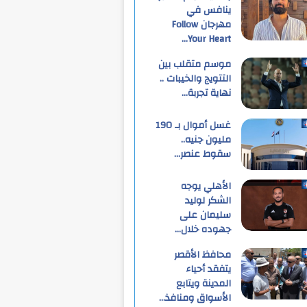
ينافس في
مهرجان Follow
Your Heart…
موسم متقلب بين
التتويج والخيبات ..
نهاية تجربة…
غسل أموال بـ 190
مليون جنيه..
سقوط عنصر…
الأهلي يوجه
الشكر لوليد
سليمان على
جهوده خلال…
محافظ الأقصر
يتفقد أحياء
المدينة ويتابع
الأسواق ومنافذ…