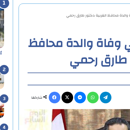
 والدة محافظ الغربية دكتور طارق رحمي
 وفاة والدة محافظ
ر طارق رحمي
أ
تيلقرام
واتساب
ماسنجر
X
فيسبوك
شاركها