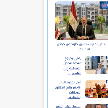
نباء عن اقتراب حسين داود من خوض
انتخابات…
يمنى بدراوي ..
عندما تتحول
الموهبة إلى
منافس…
مدير تعليم البحر
الاحمر يتابع انطلاق
امتحانات
الشهادة…
رسميا..فيلم المنير