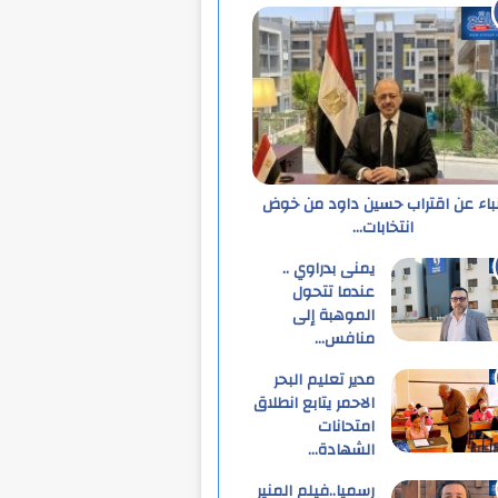
نباء عن اقتراب حسين داود من خوض
انتخابات…
يمنى بدراوي ..
عندما تتحول
الموهبة إلى
منافس…
مدير تعليم البحر
الاحمر يتابع انطلاق
امتحانات
الشهادة…
رسميا..فيلم المنير