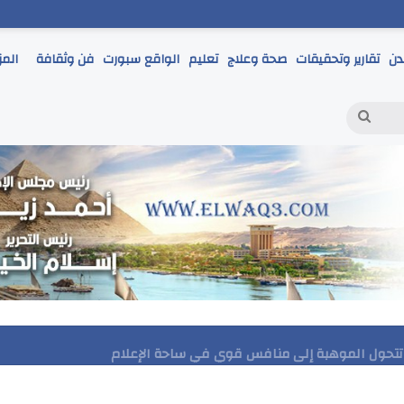
دن
تقارير وتحقيقات
صحة وعلاج
تعليم
الواقع سبورت
فن وثقافة
المز
بحث
عن
مر يتابع انطلاق امتحانات الشهادة الإعدادية ويؤكد: الانضباط