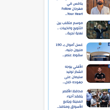
ينافس في
مهرجان Follow
Your Heart…
موسم متقلب بين
التتويج والخيبات ..
نهاية تجربة…
غسل أموال بـ 190
مليون جنيه..
سقوط عنصر…
الأهلي يوجه
الشكر لوليد
سليمان على
جهوده خلال…
محافظ الأقصر
يتفقد أحياء
المدينة ويتابع
الأسواق ومنافذ…