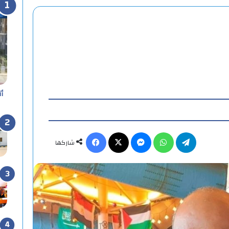
أ
تيلقرام
واتساب
ماسنجر
X
فيسبوك
شاركها