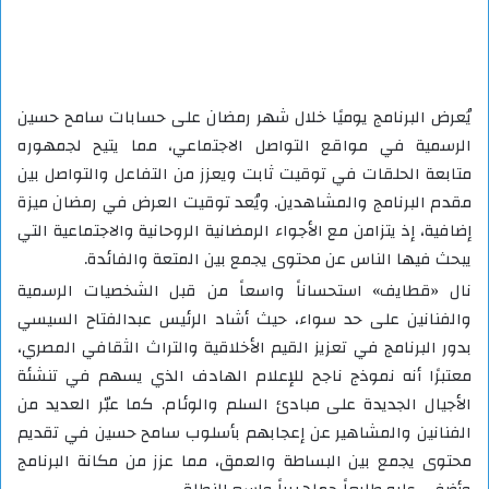
يُعرض البرنامج يوميًا خلال شهر رمضان على حسابات سامح حسين
الرسمية في مواقع التواصل الاجتماعي، مما يتيح لجمهوره
متابعة الحلقات في توقيت ثابت ويعزز من التفاعل والتواصل بين
مقدم البرنامج والمشاهدين. ويُعد توقيت العرض في رمضان ميزة
إضافية، إذ يتزامن مع الأجواء الرمضانية الروحانية والاجتماعية التي
يبحث فيها الناس عن محتوى يجمع بين المتعة والفائدة.
نال «قطايف» استحساناً واسعاً من قبل الشخصيات الرسمية
والفنانين على حد سواء، حيث أشاد الرئيس عبدالفتاح السيسي
بدور البرنامج في تعزيز القيم الأخلاقية والتراث الثقافي المصري،
معتبرًا أنه نموذج ناجح للإعلام الهادف الذي يسهم في تنشئة
الأجيال الجديدة على مبادئ السلم والوئام. كما عبّر العديد من
الفنانين والمشاهير عن إعجابهم بأسلوب سامح حسين في تقديم
محتوى يجمع بين البساطة والعمق، مما عزز من مكانة البرنامج