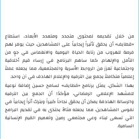
من خلال تقديمه لمحتوى متجدد ومتعدد الأبعاد، استطاع
«قطايف» أن يحقق تأثيراً إيجابياً على المشاهدين، حيث يوفر لهم
فرصة للهروب من رتابة الحياة اليومية والانغماس في جوٍ من
التأمل والإلهام. كما ساهم البرنامج في إرساء قيم أخلاقية
واجتماعية تعزز من الروابط الأسرية والمجتمعية، مما يجعله عملاً
إعلامياً متكاملاً يجمع بين الترفيه والإعلام الهادف في آن واحد.
بهذا الشكل، يمثل برنامج «قطايف» لسامح حسين إضافة نوعية
للمشهد الإعلامي الرمضاني، مؤكدًا أن الجمع بين الترفيه
والرسالة الهادفة يمكن أن يحقق نجاحاً كبيراً ويترك أثراً إيجابياً في
نفوس المشاهدين، مما يجعله مثالاً يحتذى به في تقديم البرامج
التي تسعى لبناء وعي مجتمعي رصين وتعميم القيم الإنسانية
السامية.