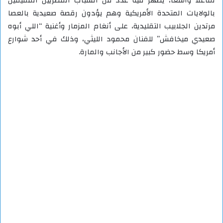
تفاعلاً واسعاً، يظهر فيه عدد من الشباب المصريين المقيمين
بالولايات المتحدة الأمريكية وهم يؤدون رقصة صعيدية بالعصا
مرتدين الجلابيب التقليدية، على أنغام المزمار وأغنية “اللي أبوه
صعيدي ميخافش” للفنان محمود الليثي، وذلك في أحد شوارع
أمريكا وسط حضور كبير من الأجانب والمارة.