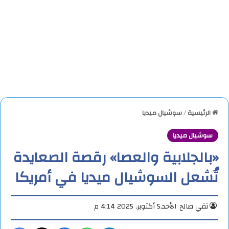
الرئيسية
/
سوشيال ميديا
سوشيال ميديا
«بالجلابية والعصا» رقصة الصعايدة
تُشعل السوشيال ميديا في أمريكا
تقي صالح
الأحد,5 أكتوبر, 2025 4:14 م
تيلقرام
واتساب
ماسنجر
X
فيس