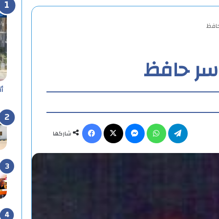
حافظ
اسر حافظ
أ
تيلقرام
واتساب
ماسنجر
X
فيسبوك
شاركها