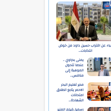
نباء عن اقتراب حسين داود من خوض
انتخابات…
يمنى بدراوي ..
عندما تتحول
الموهبة إلى
منافس…
مدير تعليم البحر
الاحمر يتابع انطلاق
امتحانات
الشهادة…
رسميا..فيلم المنير