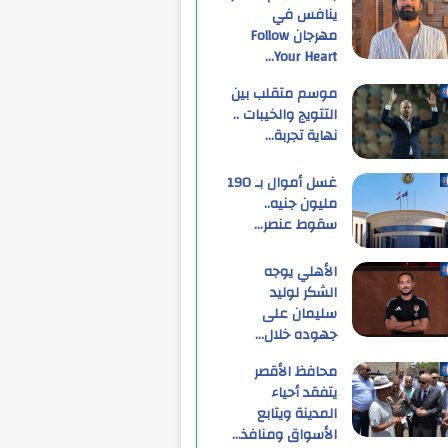
ينافس في
مهرجان Follow
Your Heart…
موسم متقلب بين
التتويج والخيبات ..
نهاية تجربة…
غسل أموال بـ 190
مليون جنيه..
سقوط عنصر…
الأهلي يوجه
الشكر لوليد
سليمان على
جهوده خلال…
محافظ الأقصر
يتفقد أحياء
المدينة ويتابع
الأسواق ومنافذ…