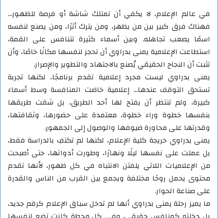
في عالم الإعلام، لا يكفي أن تمتلك شاشة أو فرصة للظهور…
فهناك فرق كبير بين من يظهر، ومن يترك أثرًا، ومن يصنع لنفسه
اسمًا يصعب تجاهله. وبين أسماء كثيرة تتنافس على القمة،
استطاعت الإعلامية يمنى بدراوي أن تحجز لنفسها مكانًا خاصًا، وأن
تثبت أن النجاح الحقيقي يُصنع بالاجتهاد والتطوير والإصرار.
يمنى بدراوي ليست مجرد إعلامية تقدم برنامجًا، لكنها تجربة
تستحق التوقف عندها… إعلامية خاضت المنافسة وسط أسماء
كبيرة، ولم تنتظر أن يفتح لها أحد الطريق، بل شقت طريقها
بنفسها خطوة وراء خطوة، معتمدة على حضورها، وثقافتها،
وقدرتها على محاورة ضيوفها والوصول إلى الجمهور.
يمنى بدراوي خريجة كلية الإعلام، لكنها لم تكتفِ بالدراسة فقط،
بل عملت على نفسها ليلًا ونهارًا، وطورت أدواتها، حتى أصبحت
من الإعلاميات اللاتي يلفتن الانتباه في كل ظهور، لأنها تقدم
محتوى يحمل روحًا مختلفة ويجمع بين القرب من الناس والقدرة
على صناعة الحوار.
ما يميز رحلة يمنى بدراوي أنها لم تدخل سباق الإعلام كرقم جديد،
بل دخلته كمنافس حقيقي، وفي كل محطة كانت تضع لنفسها