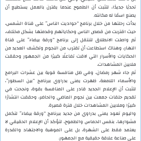
تحديًا جديدًا، لتثبت أن الطموح عندما يقترن بالعمل يستطيع أن
يصنع اسمًا له مكانته.
بدأت رحلتها من خلال برنامج “حواديت الناس” على قناة الشمس،
حيث اقتربت من قصص الناس وحكاياتهم وقدمتها بشكل مختلف،
ثم واصلت الانطلاق لتنتقل إلى برنامج “ورقة بيضاء” على قناة
النهار، وهناك استطاعت أن تقترب من النجوم وتكشف العديد من
الحكايات والأسرار التي لاقت تفاعلًا كبيرًا من الجمهور وحققت
ملايين المشاهدات.
ثم جاء شهر رمضان، وفي ظل منافسة قوية بين عشرات البرامج
والأسماء اللامعة، ظهرت يمنى بدراوي ببرنامج “بين السطور”،
لتثبت أن الإعلام الجديد قادر على المنافسة بقوة، ونجحت في
تقديم حلقات جمعت بين نجوم الماضي والحاضر، وحققت انتشارًا
كبيرًا وملايين المشاهدات خلال فترة قصيرة.
واليوم تعود يمنى بدراوي من جديد ببرنامج “ورقة بيضاء” لتكمل
مشوارها، بنفس الحماس والطموح، لتؤكد أن الإعلام الحقيقي لا
يعتمد فقط على الشهرة، بل على الموهبة والاجتهاد والقدرة
على صناعة علاقة حقيقية مع الجمهور.